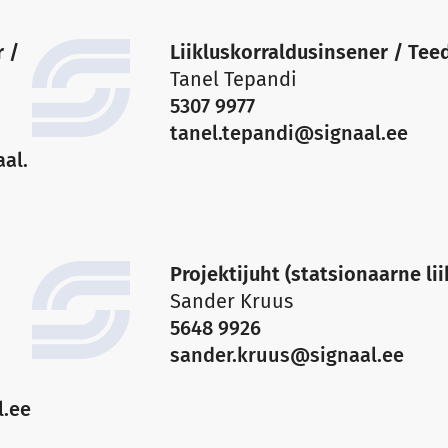
r /
Liikluskorraldusinsener / Tee
Tanel Tepandi
5307 9977
tanel.tepandi@signaal.ee
al.
Projektijuht (statsionaarne li
Sander Kruus
5648 9926
sander.kruus@signaal.ee
l.ee