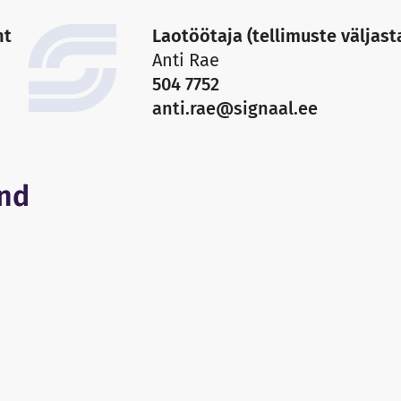
nt
Laotöötaja (tellimuste väljas
Anti Rae
504 7752
anti.rae@signaal.ee
ond