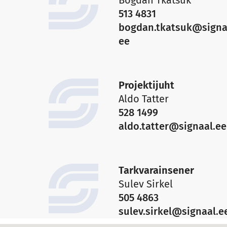
Bogdan Tkatšuk
513 4831
bogdan.tkatsuk@signa
ee
Projektijuht
Aldo Tatter
528 1499
aldo.tatter@signaal.ee
Tarkvarainsener
Sulev Sirkel
505 4863
sulev.sirkel@signaal.e