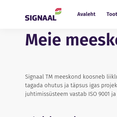
Skip to content
Avaleht
Too
Meie meesk
Signaal TM meeskond koosneb liiklu
tagada ohutus ja täpsus igas projekt
juhtimissüsteem vastab ISO 9001 ja 