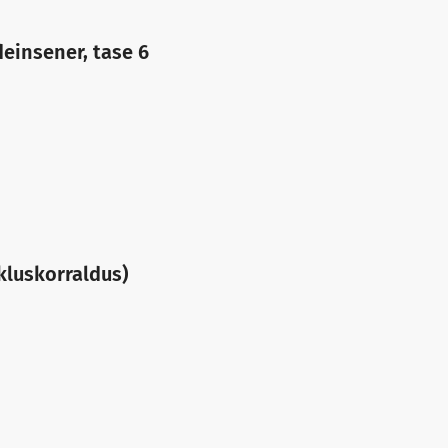
deinsener, tase 6
ikluskorraldus)