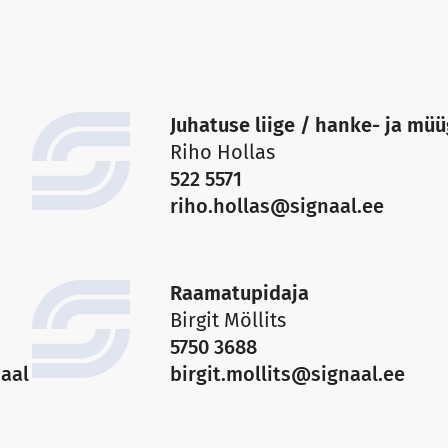
Juhatuse liige / hanke- ja müü
Riho Hollas
522 5571
riho.hollas@signaal.ee
Raamatupidaja
Birgit Möllits
5750 3688
aal
birgit.mollits@signaal.ee