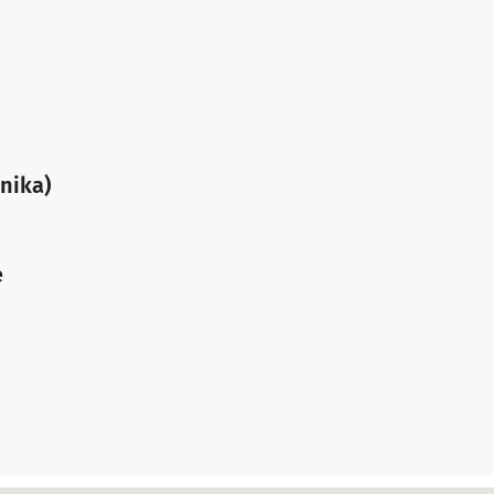
nika)
e