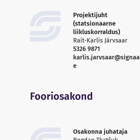
Projektijuht
(statsionaarne
liikluskorraldus)
Rait-Karlis Järvsaar
5326 9871
karlis.jarvsaar@signaa
e
Fooriosakond
Osakonna juhataja