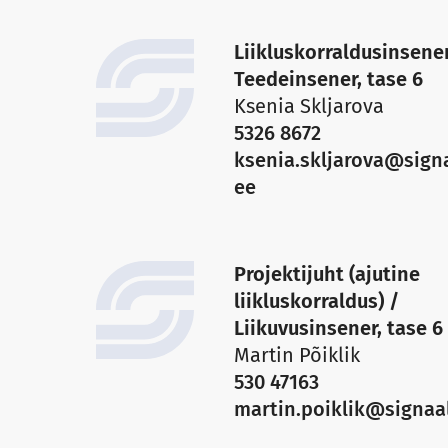
Liikluskorraldusinsene
Teedeinsener, tase 6
Ksenia Skljarova
5326 8672
ksenia.skljarova@signa
ee
Projektijuht (ajutine
liikluskorraldus) /
Liikuvusinsener, tase 6
Martin Põiklik
530 47163
martin.poiklik@signaa