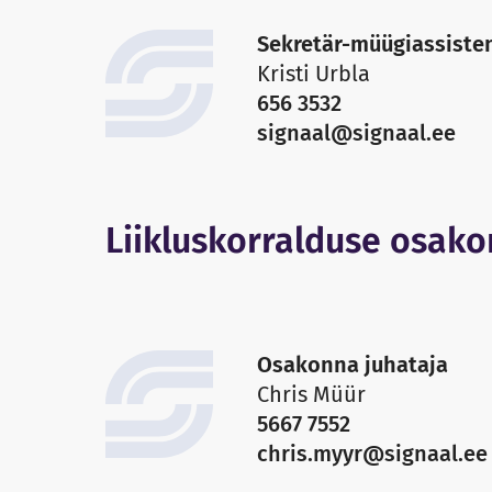
Sekretär-müügiassiste
Kristi Urbla
656 3532
signaal@signaal.ee
Liikluskorralduse osak
Osakonna juhataja
Chris Müür
5667 7552
chris.myyr@signaal.ee