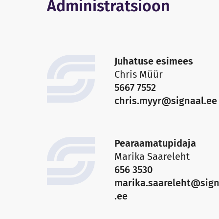
Administratsioon
Juhatuse esimees
Chris Müür
5667 7552
chris.myyr@signaal.ee
Pearaamatupidaja
Marika Saareleht
656 3530
marika.saareleht@sign
.ee