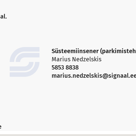
al.
Süsteemiinsener (parkimisteh
Marius Nedzelskis
5853 8838
marius.nedzelskis@signaal.e
e