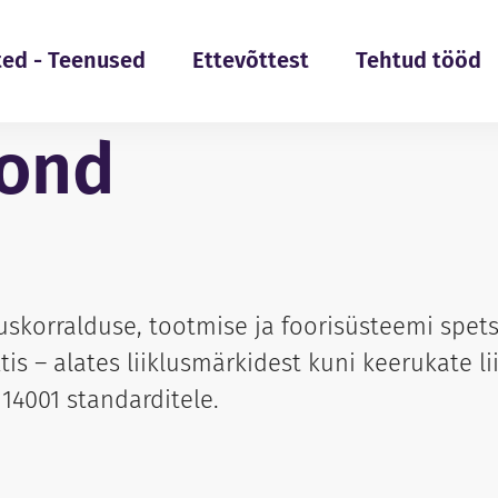
ted - Teenused
Ettevõttest
Tehtud tööd
ond
skorralduse, tootmise ja foorisüsteemi spetsi
is – alates liiklusmärkidest kuni keerukate li
14001 standarditele.