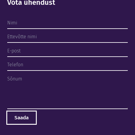
Võta ühendust
Tooted - Teenused
Ettevõttest
Tehtud tööd
Meeskond
Kontakt
ENG
EST
RUS
Võta ühendust
Teata häiretest