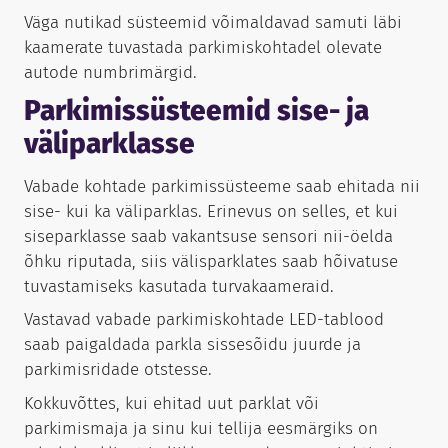
Väga nutikad süsteemid võimaldavad samuti läbi
kaamerate tuvastada parkimiskohtadel olevate
autode numbrimärgid.
Parkimissüsteemid sise- ja
väliparklasse
Vabade kohtade parkimissüsteeme saab ehitada nii
sise- kui ka väliparklas. Erinevus on selles, et kui
siseparklasse saab vakantsuse sensori nii-öelda
õhku riputada, siis välisparklates saab hõivatuse
tuvastamiseks kasutada turvakaameraid.
Vastavad vabade parkimiskohtade LED-tablood
saab paigaldada parkla sissesõidu juurde ja
parkimisridade otstesse.
Kokkuvõttes, kui ehitad uut parklat või
parkimismaja ja sinu kui tellija eesmärgiks on