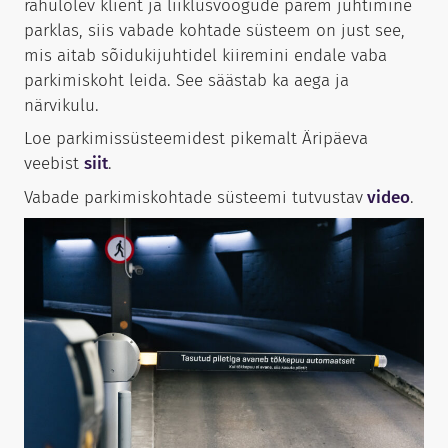
rahulolev klient ja liiklusvoogude parem juhtimine
parklas, siis vabade kohtade süsteem on just see,
mis aitab sõidukijuhtidel kiiremini endale vaba
parkimiskoht leida. See säästab ka aega ja
närvikulu.
Loe parkimissüsteemidest pikemalt Äripäeva
veebist
siit
.
Vabade parkimiskohtade süsteemi tutvustav
video
.
Helista:
+372 656 3535