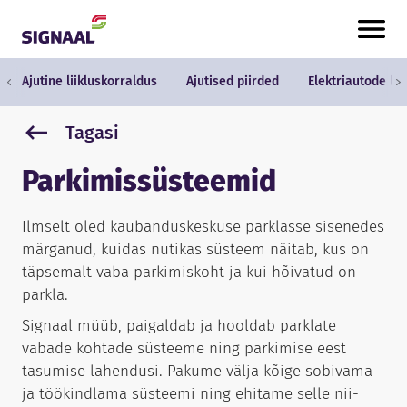
Skip to content
Ajutine liikluskorraldus
Ajutised piirded
Elektriautode la
Tagasi
Parkimissüsteemid
Ilmselt oled kaubanduskeskuse parklasse sisenedes
märganud, kuidas nutikas süsteem näitab, kus on
täpsemalt vaba parkimiskoht ja kui hõivatud on
parkla.
Signaal müüb, paigaldab ja hooldab parklate
vabade kohtade süsteeme ning parkimise eest
tasumise lahendusi. Pakume välja kõige sobivama
ja töökindlama süsteemi ning ehitame selle nii-