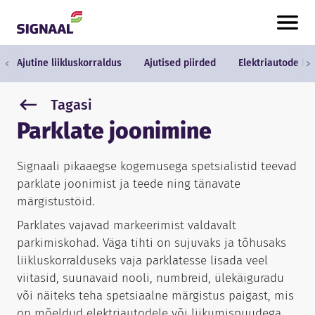
Skip to content
Ajutine liikluskorraldus
Ajutised piirded
Elektriautode la
Tagasi
Parklate joonimine
Signaali pikaaegse kogemusega spetsialistid teevad
parklate joonimist ja teede ning tänavate
märgistustöid.
Parklates vajavad markeerimist valdavalt
parkimiskohad. Väga tihti on sujuvaks ja tõhusaks
liikluskorralduseks vaja parklatesse lisada veel
viitasid, suunavaid nooli, numbreid, ülekäiguradu
või näiteks teha spetsiaalne märgistus paigast, mis
on mõeldud elektriautodele või liikumispuudega