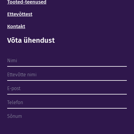
Tooted-teenused
Ettevõttest
Kontakt
Avaleht
Võta ühendust
Tooted - Teenused
Ettevõttest
Tehtud tööd
Meeskond
Kontakt
EST
ENG