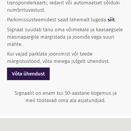
transponderkaarti, radarit või automaatset sõiduki
numbrituvastust.
Helista:
+372 656 3535
Parkimissüsteemidest saad lähemalt lugeda
siit
.
Kirjuta:
info@signaal.ee
Avatud:
Signaal suudab tänu oma võimekale ja kaasaegsele
E: 8:00 - 17:00
masinapargile märgistada ja joonida väga suuri
T-N 8:00 - 16:00
mahte.
R: 8:00 - 15:00
Kui vajad parklate joonimist või teede
Helista:
+372 656 3532
märgistustööd, võta meiega julgelt ühendust.
Kirjuta:
signaal@signaal.ee
Võta ühendust
Signaalil on enam kui 50-aastane kogemus ja
meil töötavad oma ala asjatundjad.