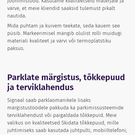
joonimistööd. Kasutame kvaliteetseid materjale ja
värve, et meie kliendid saaksid tulemust pikalt
nautida.
Mida puhtam ja kuivem teekate, seda kauem see
püsib. Markeerimisel mängib olulist rolli muidugi
materiali kvaliteet ja värvi või termoplatstiku
paksus.
Parklate märgistus, tõkkepuud
ja terviklahendus
Signaal saab parklaomanikele lisaks
märgistustöödele pakkuda ka parkimissüsteemide
terviklahendust või paigaldada tõkkepuid. Meie
valikus on kvaliteetsed Skidata tõkkepuud, mille
juhtimiseks saab kasutada juhtpulti, mobiiltelefoni,