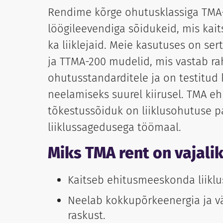
Rendime kõrge ohutusklassiga TMA
löögileevendiga sõidukeid, mis kait
ka liiklejaid. Meie kasutuses on ser
ja TTMA-200 mudelid, mis vastab ra
ohutusstandarditele ja on testitud
neelamiseks suurel kiirusel. TMA e
tõkestussõiduk on liiklusohutuse p
liiklussagedusega töömaal.
Miks TMA rent on vajali
Kaitseb ehitusmeeskonda liiklu
Neelab kokkupõrkeenergia ja v
raskust.