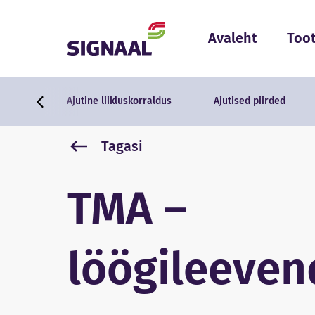
Skip to content
Avaleht
Too
Ajutine liikluskorraldus
Ajutised piirded
Tagasi
TMA –
löögileeven