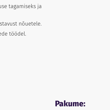
use tagamiseks ja
stavust nõuetele.
ede töödel.
Pakume: