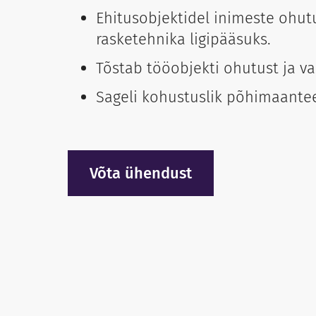
Ehitusobjektidel inimeste ohut
rasketehnika ligipääsuks.
Tõstab tööobjekti ohutust ja va
Sageli kohustuslik põhimaante
Võta ühendust