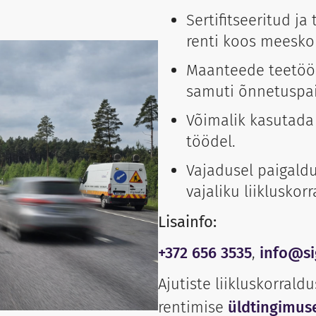
Sertifitseeritud j
renti koos meesko
Maanteede teetööd
samuti õnnetuspai
Võimalik kasutada n
töödel.
Vajadusel paigaldu
vajaliku liikluskor
Lisainfo:
+372 656 3535
,
info@si
Ajutiste liikluskorrald
rentimise
üldtingimus