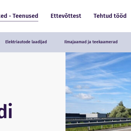
ted - Teenused
Ettevõttest
Tehtud tööd
Elektriautode laadijad
Ilmajaamad ja teekaamerad
di