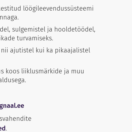
a testitud löögileevendussüsteemi
nnaga.
el, sulgemistel ja hooldetöödel,
kade turvamiseks.
ii ajutistel kui ka pikaajalistel
s koos liiklusmärkide ja muu
raldusega.
gnaal.ee
usvahendite
ed
.