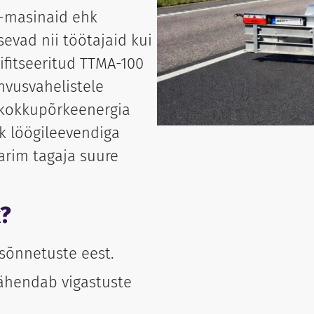
-masinaid ehk
sevad nii töötajaid kui
tifitseeritud TTMA-100
hvusvahelistele
 kokkupõrkeenergia
hk löögileevendiga
arim tagaja suure
k?
sõnnetuste eest.
ähendab vigastuste