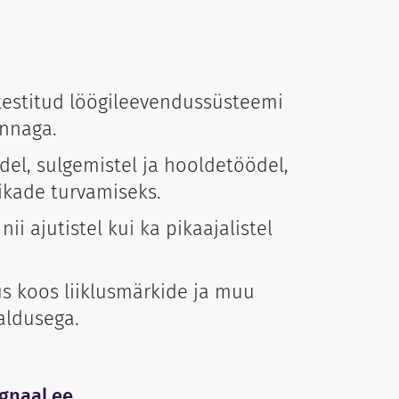
a testitud löögileevendussüsteemi
nnaga.
el, sulgemistel ja hooldetöödel,
kade turvamiseks.
ii ajutistel kui ka pikaajalistel
s koos liiklusmärkide ja muu
raldusega.
gnaal.ee