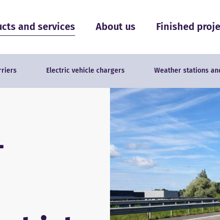
cts and services
About us
Finished proj
riers
Electric vehicle chargers
Weather stations a
-