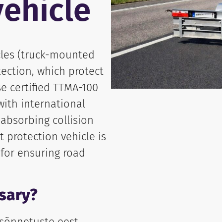
vehicle
cles (truck-mounted
tection, which protect
e certified TTMA-100
ith international
 absorbing collision
 protection vehicle is
 for ensuring road
sary?
sõnnetuste eest.