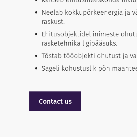
Neelab kokkupõrkeenergia ja v
raskust.
Ehitusobjektidel inimeste ohut
rasketehnika ligipääsuks.
Tõstab tööobjekti ohutust ja va
Sageli kohustuslik põhimaante
Contact us