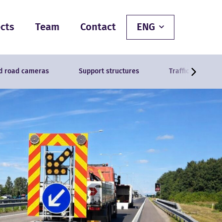
ects
Team
Contact
ENG
nd road cameras
Support structures
Traffic signs