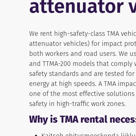
attenuator 
We rent high-safety-class TMA vehi
attenuator vehicles) for impact pro
both workers and road users. We us
and TTMA-200 models that comply w
safety standards and are tested for
energy at high speeds. A TMA impact
one of the most effective solutions
safety in high-traffic work zones.
Why is TMA rental neces
Kaitseb ehitusmeeskonda liiklu