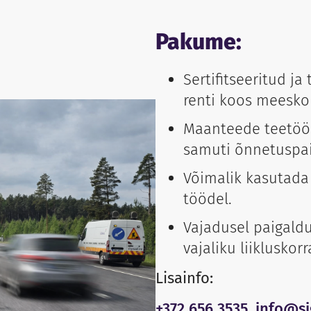
Pakume:
Sertifitseeritud j
renti koos meesko
Maanteede teetööd
samuti õnnetuspai
Võimalik kasutada n
töödel.
Vajadusel paigaldu
vajaliku liikluskor
Lisainfo:
+372 656 3535
,
info@si