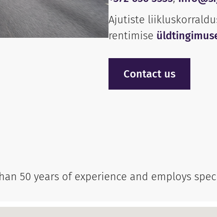
Ajutiste liikluskorrald
rentimise
üldtingimus
Contact us
an 50 years of experience and employs special