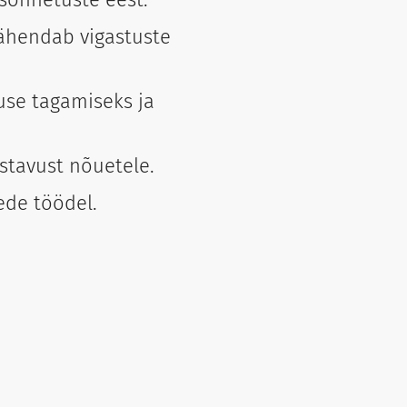
ähendab vigastuste
use tagamiseks ja
stavust nõuetele.
ede töödel.