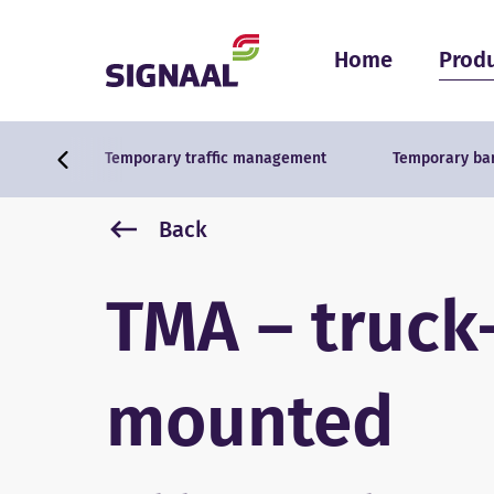
Skip to content
Home
Produ
Temporary traffic management
Temporary bar
Back
TMA – truck
mounted