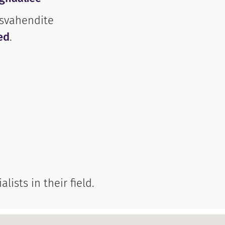
usvahendite
ed
.
ists in their field.